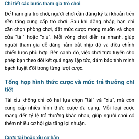
Chi tiết các bước tham gia trò chơi
Để tham gia trò chơi, người chơi cần đăng ký tài khoản trên
nền tảng cung cấp trò chơi. Sau khi đăng nhập, bạn chỉ
cần chọn phòng chơi, đặt mức cược mong muốn và chọn
cửa “tài” hoặc “xỉu”. Mỗi vòng chơi diễn ra nhanh, giúp
người tham gia dễ dàng nắm bắt nhịp độ và điều chỉnh
chiến lược phù hợp. Bên cạnh đó, việc chơi trực tuyến cho
phép bạn theo dõi kết quả ngay lập tức, đảm bảo tính minh
bạch tuyệt đối trong từng lượt cược.
Tổng hợp hình thức cược và mức trả thưởng chi
tiết
Tài xỉu không chỉ có hai lựa chọn “tài” và “xỉu”, mà còn
cung cấp nhiều hình thức cược đa dạng. Mỗi loại cược
mang đến tỷ lệ trả thưởng khác nhau, giúp người chơi có
thêm nhiều cơ hội gia tăng lợi nhuận.
Cược tài hoặc xỉu cơ bản