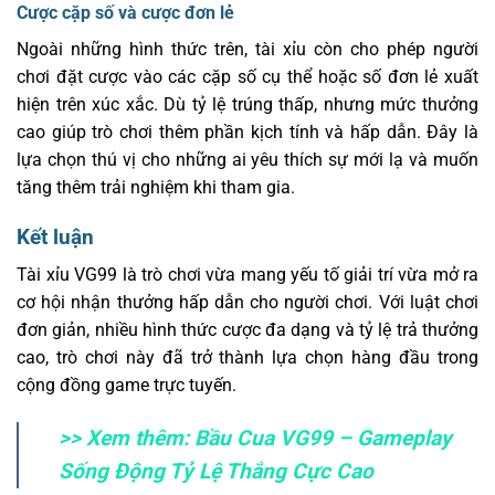
Cược cặp số và cược đơn lẻ
Ngoài những hình thức trên, tài xỉu còn cho phép người
chơi đặt cược vào các cặp số cụ thể hoặc số đơn lẻ xuất
hiện trên xúc xắc. Dù tỷ lệ trúng thấp, nhưng mức thưởng
cao giúp trò chơi thêm phần kịch tính và hấp dẫn. Đây là
lựa chọn thú vị cho những ai yêu thích sự mới lạ và muốn
tăng thêm trải nghiệm khi tham gia.
Kết luận
Tài xỉu VG99 là trò chơi vừa mang yếu tố giải trí vừa mở ra
cơ hội nhận thưởng hấp dẫn cho người chơi. Với luật chơi
đơn giản, nhiều hình thức cược đa dạng và tỷ lệ trả thưởng
cao, trò chơi này đã trở thành lựa chọn hàng đầu trong
cộng đồng game trực tuyến.
>> Xem thêm: Bầu Cua VG99 – Gameplay
Sống Động Tỷ Lệ Thắng Cực Cao