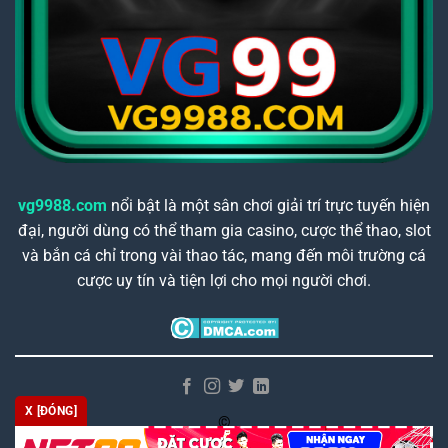
vg9988.com
nổi bật là một sân chơi giải trí trực tuyến hiện
đại, người dùng có thể tham gia casino, cược thể thao, slot
và bắn cá chỉ trong vài thao tác, mang đến môi trường cá
cược uy tín và tiện lợi cho mọi người chơi.
X [ĐÓNG]
©
2026 UX Themes