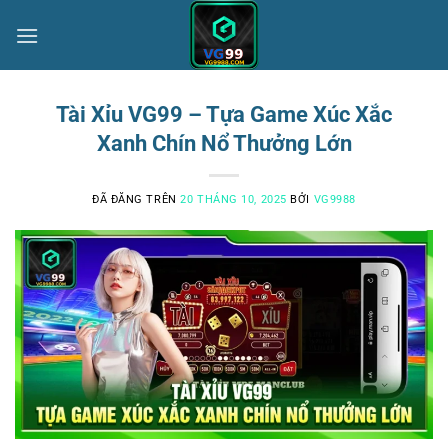
Chuyển
đến
×
nội
dung
Tài Xỉu VG99 – Tựa Game Xúc Xắc
Xanh Chín Nổ Thưởng Lớn
VG99
ĐÃ ĐĂNG TRÊN
20 THÁNG 10, 2025
BỞI
VG9988